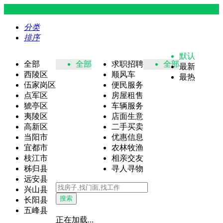
分类
排序
默认
全部
全部
求职招聘
全部
最新
西陵区
顺风车
最热
伍家岗区
便民服务
点军区
房屋租售
猇亭区
车辆服务
夷陵区
店面生意
高新区
二手买卖
当阳市
优惠信息
宜都市
农林牧渔
枝江市
相亲交友
秭归县
寻人寻物
远安县
兴山县
搜索
长阳县
五峰县
正在加载...