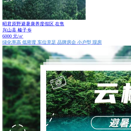
昭君原野避暑康养度假区
在售
兴山县 榛子乡
6000
元/㎡
绿化率高
低密度
车位充足
品牌房企
小户型
现房