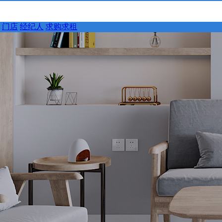
门店
经纪人
求购求租