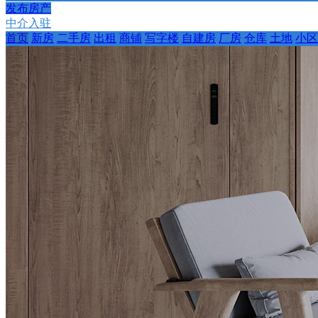
发布房产
中介入驻
首页
新房
二手房
出租
商铺
写字楼
自建房
厂房
仓库
土地
小区