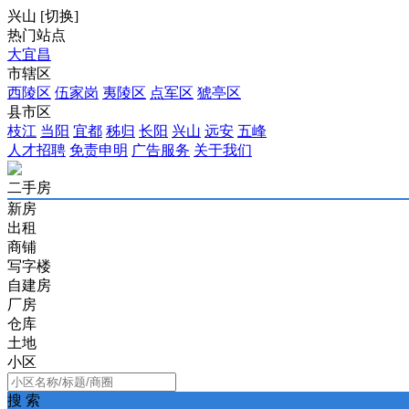
兴山
[
切换
]
热门站点
大宜昌
市辖区
西陵区
伍家岗
夷陵区
点军区
猇亭区
县市区
枝江
当阳
宜都
秭归
长阳
兴山
远安
五峰
人才招聘
免责申明
广告服务
关于我们
二手房
新房
出租
商铺
写字楼
自建房
厂房
仓库
土地
小区
搜 索