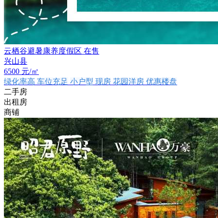
云栖谷避暑康养度假区
在售
兴山县
6500
元/㎡
绿化率高
车位充足
小户型
现房
花园洋房
优惠楼盘
二手房
出租房
商铺