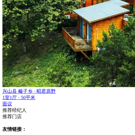
兴山县 榛子乡 · 昭君原野
1室1厅 · 50平米
面议
推荐经纪人
推荐门店
友情链接：