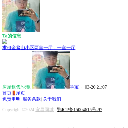
Ta的信息
求租金盆山小区两室一厅，一室一厅
房屋租售/求租
学宝
· 03-20 21:07
首页
1
尾页
免责申明
|
服务条款
|
关于我们
Copyright ©2024
宜昌同城
鄂ICP备15004615号-97