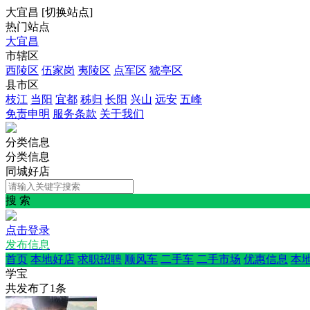
大宜昌
[
切换站点
]
热门站点
大宜昌
市辖区
西陵区
伍家岗
夷陵区
点军区
猇亭区
县市区
枝江
当阳
宜都
秭归
长阳
兴山
远安
五峰
免责申明
服务条款
关于我们
分类信息
分类信息
同城好店
搜 索
点击登录
发布信息
首页
本地好店
求职招聘
顺风车
二手车
二手市场
优惠信息
本
学宝
共发布了
1
条