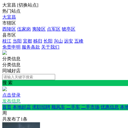
大宜昌
[
切换站点
]
热门站点
大宜昌
市辖区
西陵区
伍家岗
夷陵区
点军区
猇亭区
县市区
枝江
当阳
宜都
秭归
长阳
兴山
远安
五峰
免责申明
服务条款
关于我们
分类信息
分类信息
同城好店
搜 索
点击登录
发布信息
首页
本地好店
求职招聘
顺风车
二手车
二手市场
优惠信息
本
周
共发布了
1
条