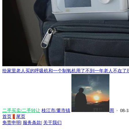
给家里老人买的呼吸机和一个制氧机用了不到一年老人不在了现在
二手买卖/二手转让
枝江市/董市镇
周
· 08-1
首页
1
尾页
免责申明
|
服务条款
|
关于我们