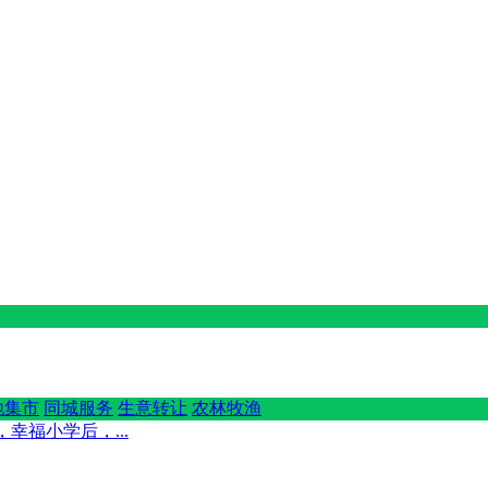
地集市
同城服务
生意转让
农林牧渔
幸福小学后，...