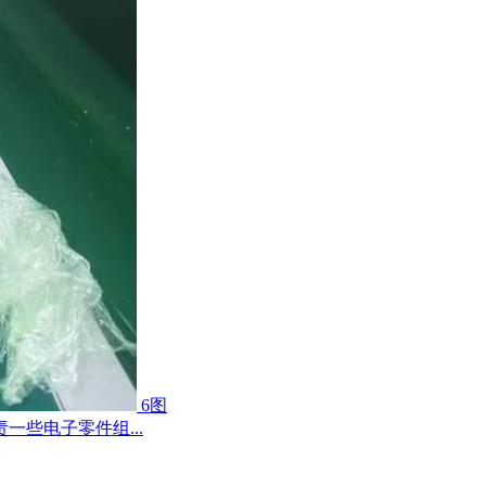
6图
些电子零件组...