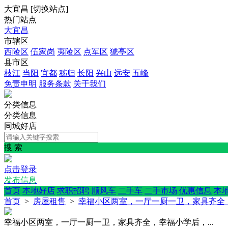
大宜昌
[
切换站点
]
热门站点
大宜昌
市辖区
西陵区
伍家岗
夷陵区
点军区
猇亭区
县市区
枝江
当阳
宜都
秭归
长阳
兴山
远安
五峰
免责申明
服务条款
关于我们
分类信息
分类信息
同城好店
搜 索
点击登录
发布信息
首页
本地好店
求职招聘
顺风车
二手车
二手市场
优惠信息
本
首页
>
房屋租售
>
幸福小区两室，一厅一厨一卫，家具齐全，
幸福小区两室，一厅一厨一卫，家具齐全，幸福小学后，...