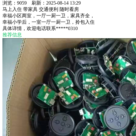
浏览：9059 刷新：2025-08-14 13:29
马上入住
带家具
交通便利
随时看房
幸福小区两室，一厅一厨一卫，家具齐全，
幸福小学后，一室一厅一厨一卫，拎包入住
具体详情，欢迎电话联系*****0310
推荐信息