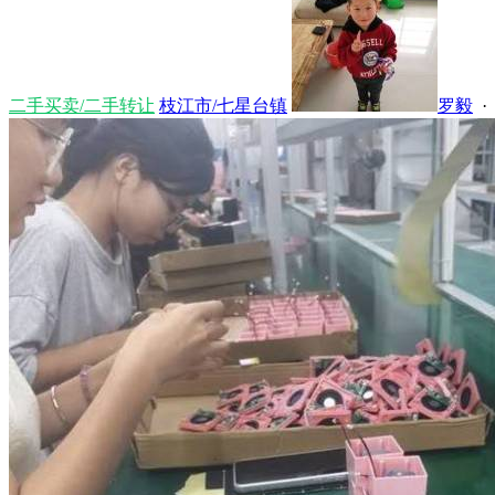
二手买卖/二手转让
枝江市/七星台镇
罗毅
· 