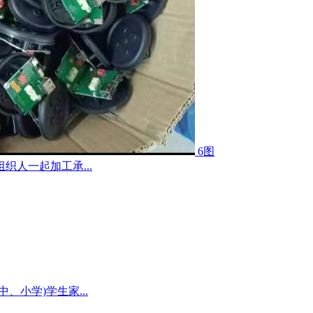
6图
人一起加工承...
小学)学生家...