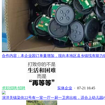
合作内容：本企业因订单量增加，现向本地区县乡镇找有能力组织
求职招聘/招聘
实体企业
· 07-21 16:45
演洋关镇染街22号有一室一厅一厨一卫房出租，适合上幼儿园(中、