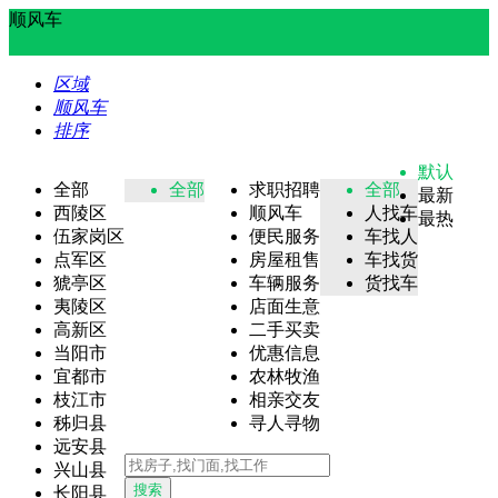
顺风车
区域
顺风车
排序
默认
全部
全部
求职招聘
全部
最新
西陵区
顺风车
人找车
最热
伍家岗区
便民服务
车找人
点军区
房屋租售
车找货
猇亭区
车辆服务
货找车
夷陵区
店面生意
高新区
二手买卖
当阳市
优惠信息
宜都市
农林牧渔
枝江市
相亲交友
秭归县
寻人寻物
远安县
兴山县
搜索
长阳县