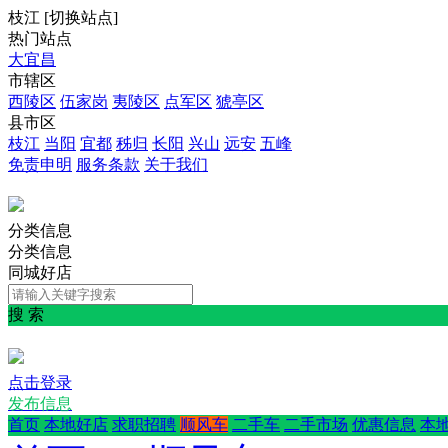
枝江
[
切换站点
]
热门站点
大宜昌
市辖区
西陵区
伍家岗
夷陵区
点军区
猇亭区
县市区
枝江
当阳
宜都
秭归
长阳
兴山
远安
五峰
免责申明
服务条款
关于我们
分类信息
分类信息
同城好店
搜 索
点击登录
发布信息
首页
本地好店
求职招聘
顺风车
二手车
二手市场
优惠信息
本