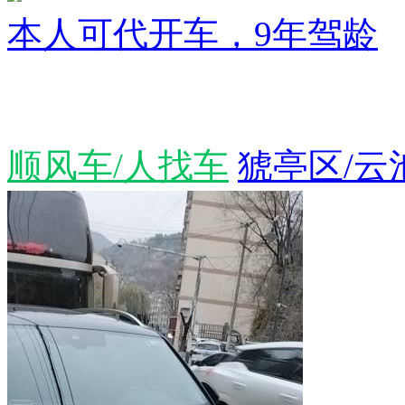
本人可代开车，9年驾龄
顺风车/人找车
猇亭区/云