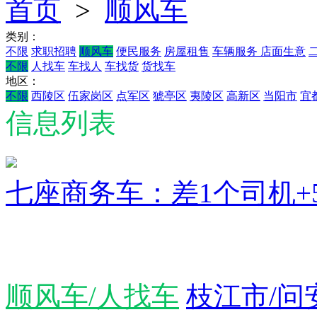
首页
>
顺风车
类别：
不限
求职招聘
顺风车
便民服务
房屋租售
车辆服务
店面生意
不限
人找车
车找人
车找货
货找车
地区：
不限
西陵区
伍家岗区
点军区
猇亭区
夷陵区
高新区
当阳市
宜
信息列表
七座商务车：差1个司机+
顺风车/人找车
枝江市/问