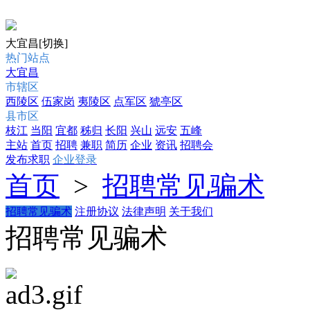
大宜昌
[切换]
热门站点
大宜昌
市辖区
西陵区
伍家岗
夷陵区
点军区
猇亭区
县市区
枝江
当阳
宜都
秭归
长阳
兴山
远安
五峰
主站
首页
招聘
兼职
简历
企业
资讯
招聘会
发布求职
企业登录
首页
>
招聘常见骗术
招聘常见骗术
注册协议
法律声明
关于我们
招聘常见骗术