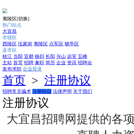
夷陵区
[切换]
热门站点
大宜昌
市辖区
西陵区
伍家岗
夷陵区
点军区
猇亭区
县市区
枝江
当阳
宜都
秭归
长阳
兴山
远安
五峰
主站
首页
招聘
兼职
简历
企业
资讯
招聘会
发布求职
企业登录
首页
>
注册协议
招聘常见骗术
注册协议
法律声明
关于我们
注册协议
大宜昌招聘网提供的各