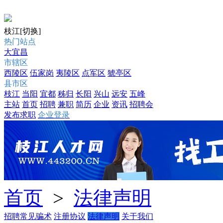
枝江
[切换]
热门站点
大宜昌
市辖区
西陵区
伍家岗
夷陵区
点军区
猇亭区
县市区
枝江
当阳
宜都
秭归
长阳
兴山
远安
五峰
主站
首页
招聘
兼职
简历
企业
资讯
招聘会
发布求职
企业登录
首页
>
法律声明
招聘常见骗术
注册协议
法律声明
关于我们