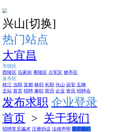
兴山
[切换]
热门站点
大宜昌
市辖区
西陵区
伍家岗
夷陵区
点军区
猇亭区
县市区
枝江
当阳
宜都
秭归
长阳
兴山
远安
五峰
主站
首页
招聘
兼职
简历
企业
资讯
招聘会
发布求职
企业登录
首页
>
关于我们
招聘常见骗术
注册协议
法律声明
关于我们