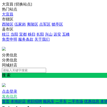
大宜昌
[
切换站点
]
热门站点
大宜昌
市辖区
西陵区
伍家岗
夷陵区
点军区
猇亭区
县市区
枝江
当阳
宜都
秭归
长阳
兴山
远安
五峰
免责申明
服务条款
关于我们
分类信息
分类信息
同城好店
搜 索
点击登录
发布信息
首页
本地好店
求职招聘
顺风车
二手车
二手市场
优惠信息
本