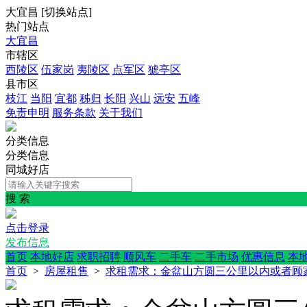
大宜昌
[
切换站点
]
热门站点
大宜昌
市辖区
西陵区
伍家岗
夷陵区
点军区
猇亭区
县市区
枝江
当阳
宜都
秭归
长阳
兴山
远安
五峰
免责申明
服务条款
关于我们
分类信息
分类信息
同城好店
搜 索
点击登录
发布信息
首页
本地好店
求职招聘
顺风车
二手车
二手市场
优惠信息
本
首页
>
房屋租售
>
求租需求：金盆山方圆三公里以内或者顾家