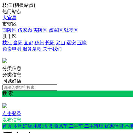
枝江
[
切换站点
]
热门站点
大宜昌
市辖区
西陵区
伍家岗
夷陵区
点军区
猇亭区
县市区
枝江
当阳
宜都
秭归
长阳
兴山
远安
五峰
免责申明
服务条款
关于我们
分类信息
分类信息
同城好店
搜 索
点击登录
发布信息
首页
本地好店
求职招聘
顺风车
二手车
二手市场
优惠信息
本