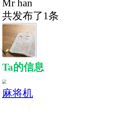
Mr han
共发布了
1
条
Ta的信息
麻将机