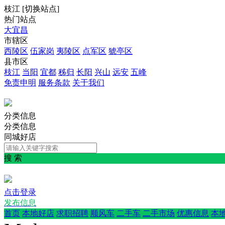
枝江
[
切换站点
]
热门站点
大宜昌
市辖区
西陵区
伍家岗
夷陵区
点军区
猇亭区
县市区
枝江
当阳
宜都
秭归
长阳
兴山
远安
五峰
免责申明
服务条款
关于我们
分类信息
分类信息
同城好店
搜 索
点击登录
发布信息
首页
本地好店
求职招聘
顺风车
二手车
二手市场
优惠信息
本