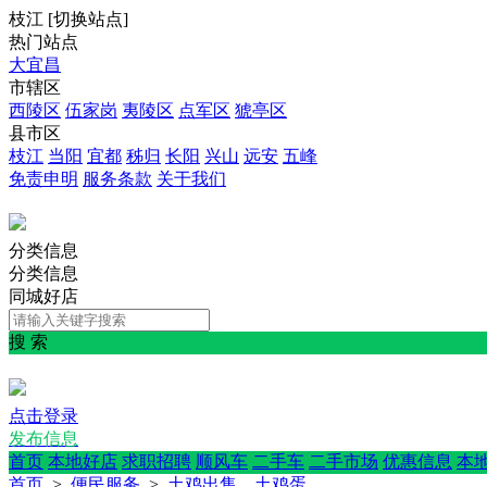
枝江
[
切换站点
]
热门站点
大宜昌
市辖区
西陵区
伍家岗
夷陵区
点军区
猇亭区
县市区
枝江
当阳
宜都
秭归
长阳
兴山
远安
五峰
免责申明
服务条款
关于我们
分类信息
分类信息
同城好店
搜 索
点击登录
发布信息
首页
本地好店
求职招聘
顺风车
二手车
二手市场
优惠信息
本
首页
>
便民服务
>
土鸡出售，土鸡蛋