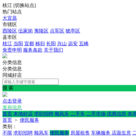
枝江
[
切换站点
]
热门站点
大宜昌
市辖区
西陵区
伍家岗
夷陵区
点军区
猇亭区
县市区
枝江
当阳
宜都
秭归
长阳
兴山
远安
五峰
免责申明
服务条款
关于我们
分类信息
分类信息
同城好店
搜 索
点击登录
发布信息
首页
本地好店
求职招聘
顺风车
二手车
二手市场
优惠信息
本
首页
>
便民服务
类别：
不限
求职招聘
顺风车
便民服务
房屋租售
车辆服务
店面生意