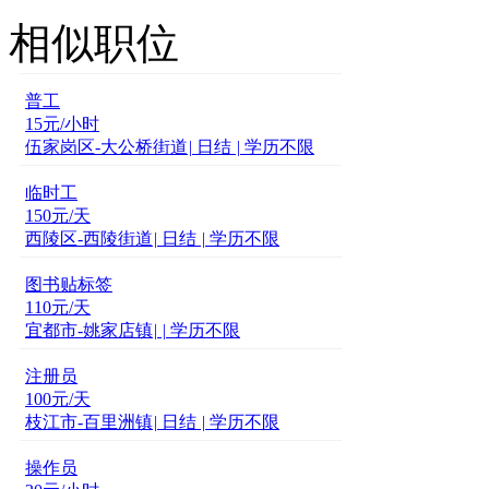
相似职位
普工
15
元/小时
伍家岗区-大公桥街道
|
日结
|
学历不限
临时工
150
元/天
西陵区-西陵街道
|
日结
|
学历不限
图书贴标签
110
元/天
宜都市-姚家店镇
|
|
学历不限
注册员
100
元/天
枝江市-百里洲镇
|
日结
|
学历不限
操作员