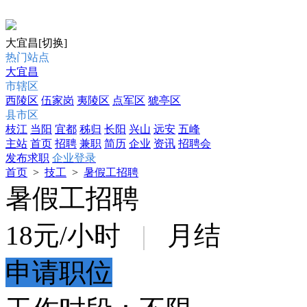
大宜昌
[切换]
热门站点
大宜昌
市辖区
西陵区
伍家岗
夷陵区
点军区
猇亭区
县市区
枝江
当阳
宜都
秭归
长阳
兴山
远安
五峰
主站
首页
招聘
兼职
简历
企业
资讯
招聘会
发布求职
企业登录
首页
>
技工
>
暑假工招聘
暑假工招聘
18
元/小时
|
月结
申请职位