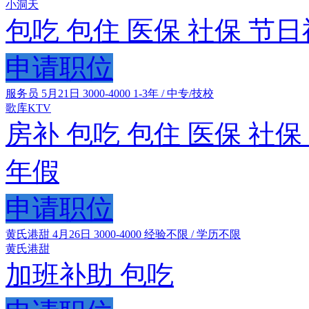
小洞天
包吃
包住
医保
社保
节日
申请职位
服务员
5月21日
3000-4000
1-3年 / 中专/技校
歌库KTV
房补
包吃
包住
医保
社保
年假
申请职位
黄氏港甜
4月26日
3000-4000
经验不限 / 学历不限
黄氏港甜
加班补助
包吃