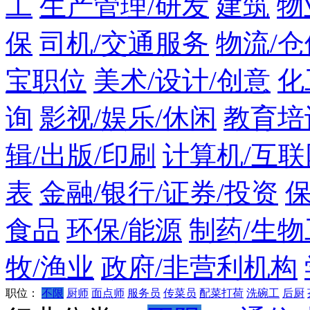
工
生产管理/研发
建筑
物
保
司机/交通服务
物流/仓
宝职位
美术/设计/创意
化
询
影视/娱乐/休闲
教育培
辑/出版/印刷
计算机/互联
表
金融/银行/证券/投资
食品
环保/能源
制药/生物
牧/渔业
政府/非营利机构
职位：
不限
厨师
面点师
服务员
传菜员
配菜打荷
洗碗工
后厨