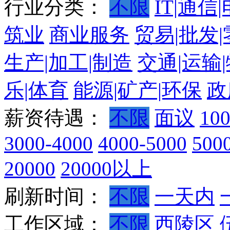
行业分类：
不限
IT|通信
筑业
商业服务
贸易|批发
生产|加工|制造
交通|运输
乐|体育
能源|矿产|环保
政
薪资待遇：
不限
面议
10
3000-4000
4000-5000
500
20000
20000以上
刷新时间：
不限
一天内
工作区域：
不限
西陵区