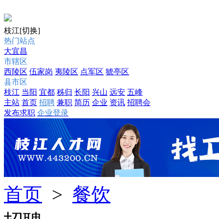
枝江
[切换]
热门站点
大宜昌
市辖区
西陵区
伍家岗
夷陵区
点军区
猇亭区
县市区
枝江
当阳
宜都
秭归
长阳
兴山
远安
五峰
主站
首页
招聘
兼职
简历
企业
资讯
招聘会
发布求职
企业登录
首页
>
餐饮