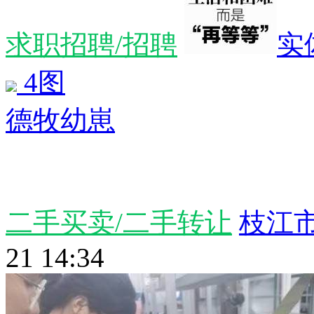
求职招聘/招聘
实
4图
德牧幼崽
二手买卖/二手转让
枝江市
21 14:34