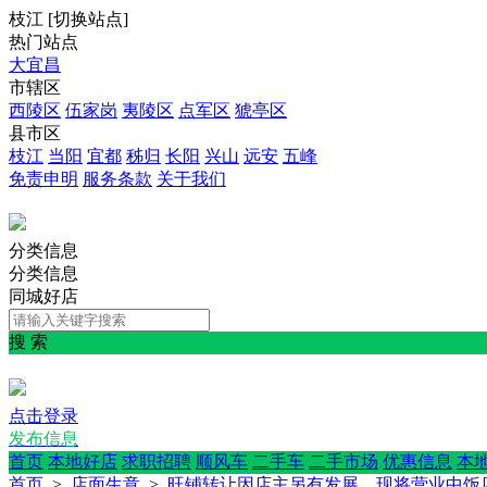
枝江
[
切换站点
]
热门站点
大宜昌
市辖区
西陵区
伍家岗
夷陵区
点军区
猇亭区
县市区
枝江
当阳
宜都
秭归
长阳
兴山
远安
五峰
免责申明
服务条款
关于我们
分类信息
分类信息
同城好店
搜 索
点击登录
发布信息
首页
本地好店
求职招聘
顺风车
二手车
二手市场
优惠信息
本
首页
>
店面生意
>
旺铺转让因店主另有发展，现将营业中饭店