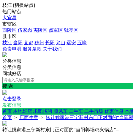
枝江
[
切换站点
]
热门站点
大宜昌
市辖区
西陵区
伍家岗
夷陵区
点军区
猇亭区
县市区
枝江
当阳
宜都
秭归
长阳
兴山
远安
五峰
免责申明
服务条款
关于我们
分类信息
分类信息
同城好店
搜 索
点击登录
发布信息
首页
本地好店
求职招聘
顺风车
二手车
二手市场
优惠信息
本
首页
>
店面生意
>
转让姚家港三宁新村东门正对面的“当阳郭场
转让姚家港三宁新村东门正对面的“当阳郭场鸡火锅店”...