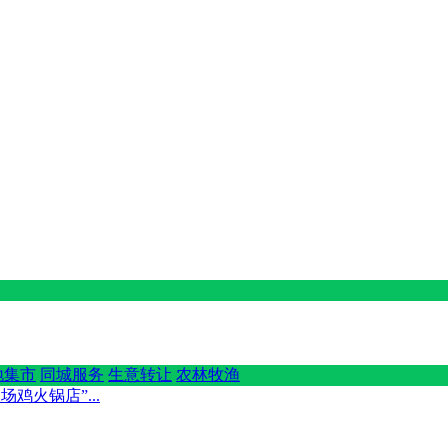
地集市
同城服务
生意转让
农林牧渔
鸡火锅店”...