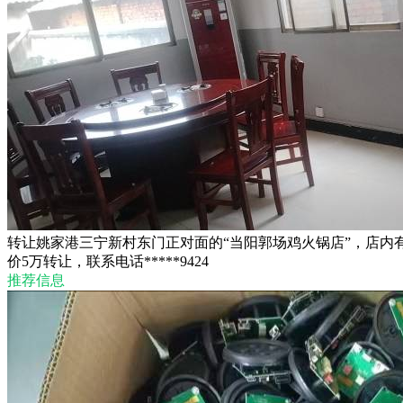
转让姚家港三宁新村东门正对面的“当阳郭场鸡火锅店”，店内
价5万转让，联系电话*****9424
推荐信息