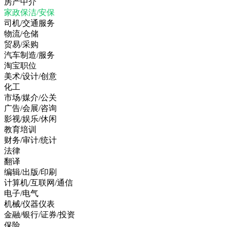
房产中介
家政保洁/安保
司机/交通服务
物流/仓储
贸易/采购
汽车制造/服务
淘宝职位
美术/设计/创意
化工
市场/媒介/公关
广告/会展/咨询
影视/娱乐/休闲
教育培训
财务/审计/统计
法律
翻译
编辑/出版/印刷
计算机/互联网/通信
电子/电气
机械/仪器仪表
金融/银行/证券/投资
保险