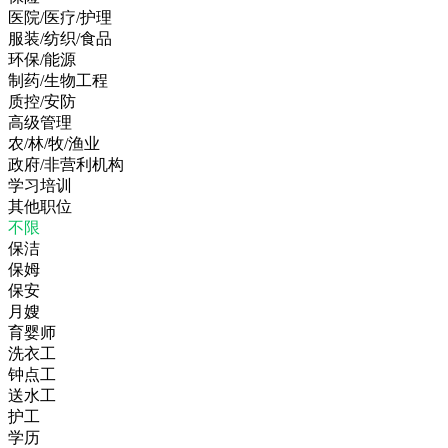
医院/医疗/护理
服装/纺织/食品
环保/能源
制药/生物工程
质控/安防
高级管理
农/林/牧/渔业
政府/非营利机构
学习培训
其他职位
不限
保洁
保姆
保安
月嫂
育婴师
洗衣工
钟点工
送水工
护工
学历