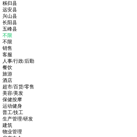
秭归县
远安县
兴山县
长阳县
五峰县
不限
不限
销售
客服
人事/行政/后勤
餐饮
旅游
酒店
超市/百货/零售
美容/美发
保健按摩
运动健身
普工/技工
生产管理/研发
建筑
物业管理