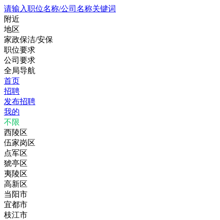
请输入职位名称/公司名称关键词
附近
地区
家政保洁/安保
职位要求
公司要求
全局导航
首页
招聘
发布招聘
我的
不限
西陵区
伍家岗区
点军区
猇亭区
夷陵区
高新区
当阳市
宜都市
枝江市