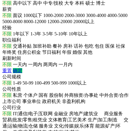
不限
高中以下
高中
中专/技校
大专
本科
硕士
博士
薪资
不限
面议
1000以下
1000-2000
2000-3000
3000-4000
4000-5000
5000-8000
8000-12000
12000-20000
20000以上
经验
不限
1年以下
1-3年
3-5年
5-10年
10年以上
职位福利
不限
交通补贴
加班补助
餐补
房补
话补
包吃
包住
医保
社保
年终奖
住房公积金
节日福利
年假
婚假
其他
刷新时间
不限
一天内
一周内
两周内
一月内
重置
确定
公司规模
不限
1-49
50-99
100-499
500-999
1000以上
公司性质
不限
私营
个体户
国有
股份制
外商独资/办事处
中外合资/合作
上市公司
事业单位
政府机关
非盈利机构
公司行业
不限
IT|通信|电子|互联网
金融业
房地产|建筑业
商业服务
贸易|批发|零售|租凭业
文体教育|工艺美术
生产|加工|制造
交
通|运输|物流|仓储
服务业
文化|传媒|娱乐|体育
能源|矿产|环