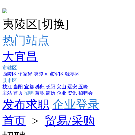
夷陵区
[切换]
热门站点
大宜昌
市辖区
西陵区
伍家岗
夷陵区
点军区
猇亭区
县市区
枝江
当阳
宜都
秭归
长阳
兴山
远安
五峰
主站
首页
招聘
兼职
简历
企业
资讯
招聘会
发布求职
企业登录
首页
>
贸易/采购