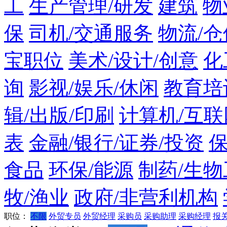
工
生产管理/研发
建筑
物
保
司机/交通服务
物流/仓
宝职位
美术/设计/创意
化
询
影视/娱乐/休闲
教育培
辑/出版/印刷
计算机/互联
表
金融/银行/证券/投资
食品
环保/能源
制药/生物
牧/渔业
政府/非营利机构
职位：
不限
外贸专员
外贸经理
采购员
采购助理
采购经理
报