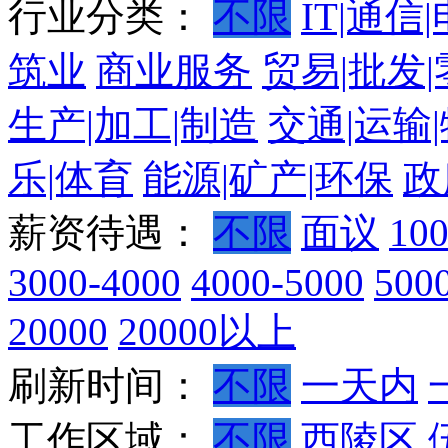
行业分类：
不限
IT|通信
筑业
商业服务
贸易|批发
生产|加工|制造
交通|运输
乐|体育
能源|矿产|环保
政
薪资待遇：
不限
面议
10
3000-4000
4000-5000
500
20000
20000以上
刷新时间：
不限
一天内
工作区域：
不限
西陵区