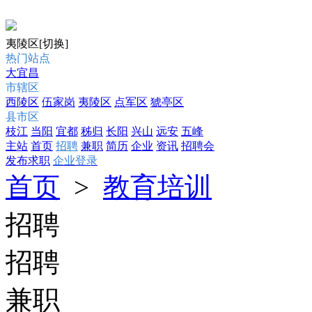
夷陵区
[切换]
热门站点
大宜昌
市辖区
西陵区
伍家岗
夷陵区
点军区
猇亭区
县市区
枝江
当阳
宜都
秭归
长阳
兴山
远安
五峰
主站
首页
招聘
兼职
简历
企业
资讯
招聘会
发布求职
企业登录
首页
>
教育培训
招聘
招聘
兼职