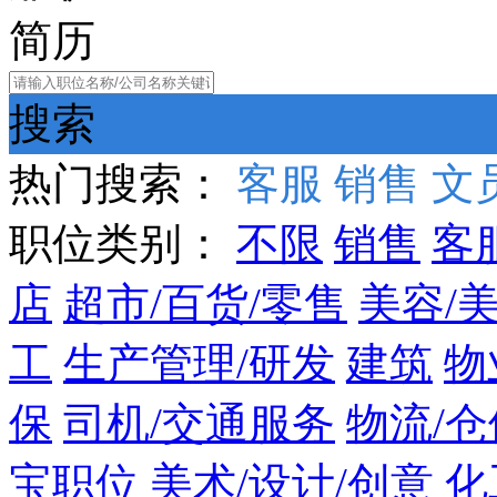
简历
搜索
热门搜索：
客服
销售
文
职位类别：
不限
销售
客
店
超市/百货/零售
美容/
工
生产管理/研发
建筑
物
保
司机/交通服务
物流/仓
宝职位
美术/设计/创意
化