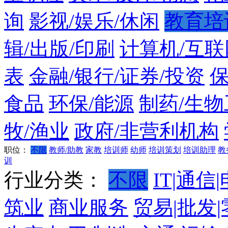
询
影视/娱乐/休闲
教育培
辑/出版/印刷
计算机/互联
表
金融/银行/证券/投资
食品
环保/能源
制药/生物
牧/渔业
政府/非营利机构
职位：
不限
教师/助教
家教
培训师
幼师
培训策划
培训助理
教
训
行业分类：
不限
IT|通信
筑业
商业服务
贸易|批发