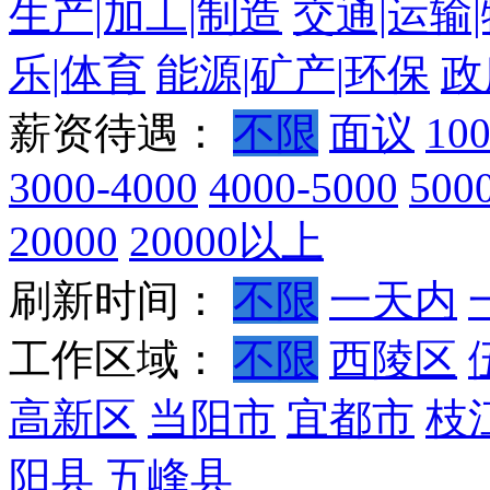
生产|加工|制造
交通|运输
乐|体育
能源|矿产|环保
政
薪资待遇：
不限
面议
10
3000-4000
4000-5000
500
20000
20000以上
刷新时间：
不限
一天内
工作区域：
不限
西陵区
高新区
当阳市
宜都市
枝
阳县
五峰县