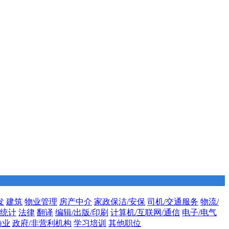
发
建筑
物业管理
房产中介
家政保洁/安保
司机/交通服务
物流/
/统计
法律
翻译
编辑/出版/印刷
计算机/互联网/通信
电子/电气
渔业
政府/非营利机构
学习培训
其他职位