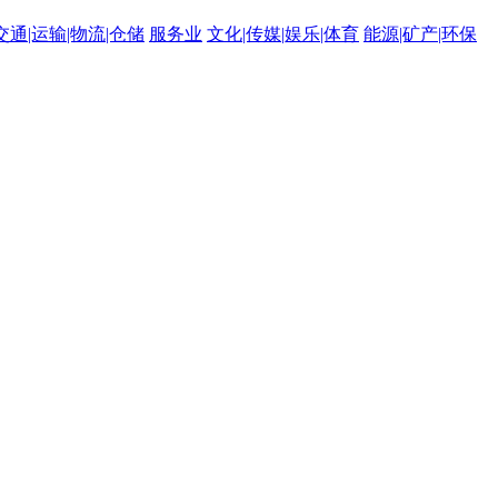
交通|运输|物流|仓储
服务业
文化|传媒|娱乐|体育
能源|矿产|环保