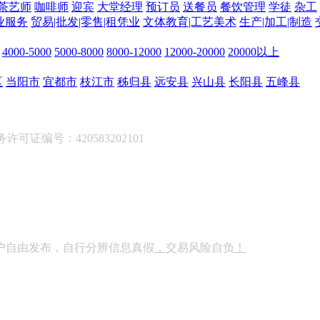
茶艺师
咖啡师
迎宾
大堂经理
预订员
送餐员
餐饮管理
学徒
杂工
业服务
贸易|批发|零售|租凭业
文体教育|工艺美术
生产|加工|制造
4000-5000
5000-8000
8000-12000
12000-20000
20000以上
区
当阳市
宜都市
枝江市
秭归县
远安县
兴山县
长阳县
五峰县
可证编号：420583202101
户自由发布，自行分辨信息真假
，
交易风险自负
！