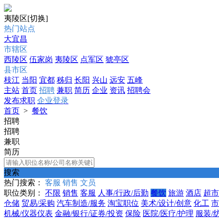
夷陵区
[切换]
热门站点
大宜昌
市辖区
西陵区
伍家岗
夷陵区
点军区
猇亭区
县市区
枝江
当阳
宜都
秭归
长阳
兴山
远安
五峰
主站
首页
招聘
兼职
简历
企业
资讯
招聘会
发布求职
企业登录
首页
>
餐饮
招聘
招聘
兼职
简历
搜索
热门搜索：
客服
销售
文员
职位类别：
不限
销售
客服
人事/行政/后勤
餐饮
旅游
酒店
超市
仓储
贸易/采购
汽车制造/服务
淘宝职位
美术/设计/创意
化工
市
机械/仪器仪表
金融/银行/证券/投资
保险
医院/医疗/护理
服装/