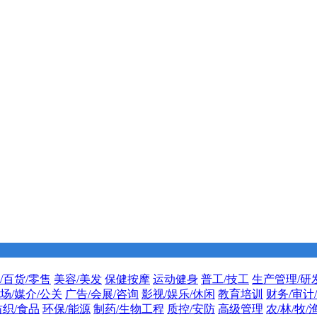
/百货/零售
美容/美发
保健按摩
运动健身
普工/技工
生产管理/研
场/媒介/公关
广告/会展/咨询
影视/娱乐/休闲
教育培训
财务/审计
纺织/食品
环保/能源
制药/生物工程
质控/安防
高级管理
农/林/牧/