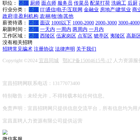
职位：
不限
厨师
面点师
服务员
传菜员
配菜打荷
洗碗工
后厨
行业分类：
不限
IT|通信|电子|互联网
金融业
房地产|建筑业
商
政府|非盈利机构
农|林|牧|渔|其他
薪资待遇：
不限
面议
1000以下
1000-2000
2000-3000
3000-4000
刷新时间：
不限
一天内
一周内
两周内
一月内
工作区域：
不限
西陵区
伍家岗区
点军区
猇亭区
夷陵区
高新
没有相关招聘
招聘常见骗术
注册协议
法律声明
关于我们
Copyright ©2024
宜昌同城
鄂ICP备15004615号-17
人力资源服务许
宜昌招聘网联系电话：13177073400
特别敬告：未经允许，不得转载本站任何信息。
免责声明：宜昌招聘网只提供信息交流平台，所有信息均为用
宜昌直聘人力资源有限公司提供运营
微信客服