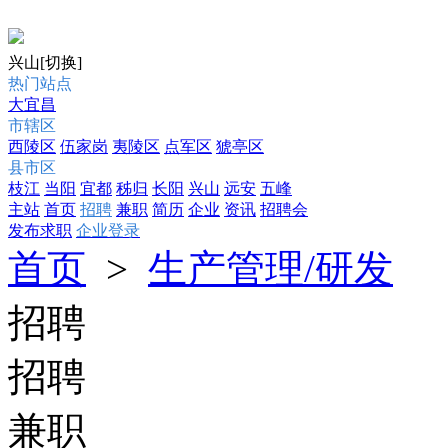
兴山
[切换]
热门站点
大宜昌
市辖区
西陵区
伍家岗
夷陵区
点军区
猇亭区
县市区
枝江
当阳
宜都
秭归
长阳
兴山
远安
五峰
主站
首页
招聘
兼职
简历
企业
资讯
招聘会
发布求职
企业登录
首页
>
生产管理/研发
招聘
招聘
兼职