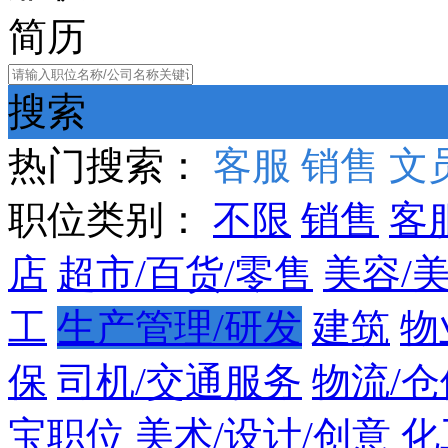
简历
搜索
热门搜索：
客服
销售
文
职位类别：
不限
销售
客
店
超市/百货/零售
美容/
工
生产管理/研发
建筑
物
保
司机/交通服务
物流/仓
宝职位
美术/设计/创意
化