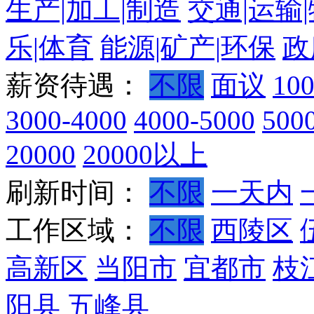
生产|加工|制造
交通|运输
乐|体育
能源|矿产|环保
政
薪资待遇：
不限
面议
10
3000-4000
4000-5000
500
20000
20000以上
刷新时间：
不限
一天内
工作区域：
不限
西陵区
高新区
当阳市
宜都市
枝
阳县
五峰县