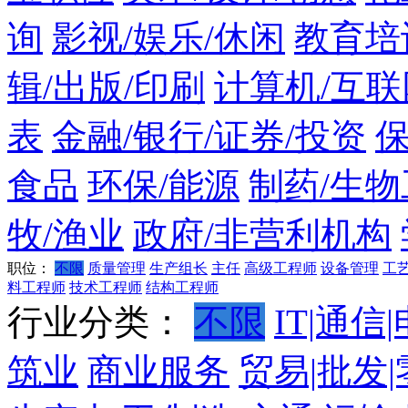
询
影视/娱乐/休闲
教育培
辑/出版/印刷
计算机/互联
表
金融/银行/证券/投资
食品
环保/能源
制药/生物
牧/渔业
政府/非营利机构
职位：
不限
质量管理
生产组长
主任
高级工程师
设备管理
工
料工程师
技术工程师
结构工程师
行业分类：
不限
IT|通信
筑业
商业服务
贸易|批发