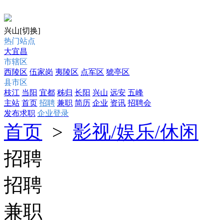
兴山
[切换]
热门站点
大宜昌
市辖区
西陵区
伍家岗
夷陵区
点军区
猇亭区
县市区
枝江
当阳
宜都
秭归
长阳
兴山
远安
五峰
主站
首页
招聘
兼职
简历
企业
资讯
招聘会
发布求职
企业登录
首页
>
影视/娱乐/休闲
招聘
招聘
兼职