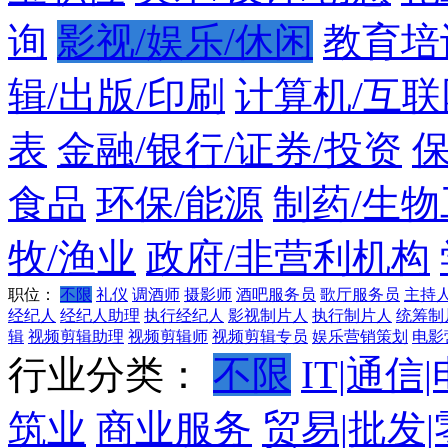
询
影视/娱乐/休闲
教育培
辑/出版/印刷
计算机/互联
表
金融/银行/证券/投资
食品
环保/能源
制药/生物
牧/渔业
政府/非营利机构
职位：
不限
礼仪
调酒师
摄影师
酒吧服务员
歌厅服务员
主持
经纪人
经纪人助理
执行经纪人
影视制片人
执行制片人
统筹制
辑
视频剪辑助理
视频剪辑师
视频剪辑专员
娱乐营销策划
电影
行业分类：
不限
IT|通信
筑业
商业服务
贸易|批发