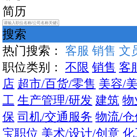
简历
搜索
热门搜索：
客服
销售
文
职位类别：
不限
销售
客
店
超市/百货/零售
美容/
工
生产管理/研发
建筑
物
保
司机/交通服务
物流/仓
宝职位
美术/设计/创意
化