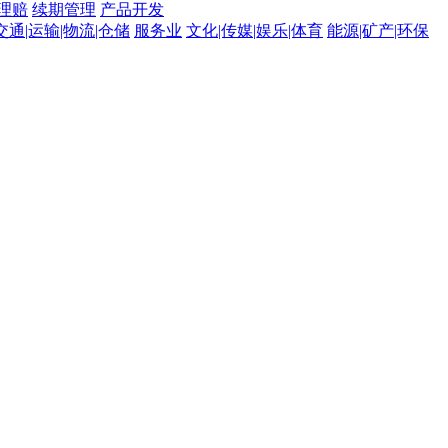
理赔
续期管理
产品开发
交通|运输|物流|仓储
服务业
文化|传媒|娱乐|体育
能源|矿产|环保