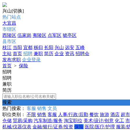
兴山
[切换]
热门站点
大宜昌
市辖区
西陵区
伍家岗
夷陵区
点军区
猇亭区
县市区
枝江
当阳
宜都
秭归
长阳
兴山
远安
五峰
主站
首页
招聘
兼职
简历
企业
资讯
招聘会
发布求职
企业登录
首页
>
保险
招聘
招聘
兼职
简历
搜索
热门搜索：
客服
销售
文员
职位类别：
不限
销售
客服
人事/行政/后勤
餐饮
旅游
酒店
超市
仓储
贸易/采购
汽车制造/服务
淘宝职位
美术/设计/创意
化工
市
机械/仪器仪表
金融/银行/证券/投资
保险
医院/医疗/护理
服装/