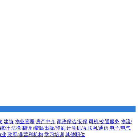
发
建筑
物业管理
房产中介
家政保洁/安保
司机/交通服务
物流/
/统计
法律
翻译
编辑/出版/印刷
计算机/互联网/通信
电子/电气
渔业
政府/非营利机构
学习培训
其他职位