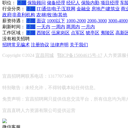
职位：
不限
保险顾问
储备经理
经纪人
保险内勤
项目经理
车
行业分类：
不限
IT|通信|电子|互联网
金融业
房地产|建筑业
商
政府|非盈利机构
农|林|牧|渔|其他
薪资待遇：
不限
面议
1000以下
1000-2000
2000-3000
3000-4000
刷新时间：
不限
一天内
一周内
两周内
一月内
工作区域：
不限
西陵区
伍家岗区
点军区
猇亭区
夷陵区
高新
没有相关招聘
招聘常见骗术
注册协议
法律声明
关于我们
Copyright ©2024
宜昌同城
鄂ICP备15004615号-17
人力资源服务许
宜昌招聘网联系电话：13177073400
特别敬告：未经允许，不得转载本站任何信息。
免责声明：宜昌招聘网只提供信息交流平台，所有信息均为用
宜昌直聘人力资源有限公司提供运营
微信客服