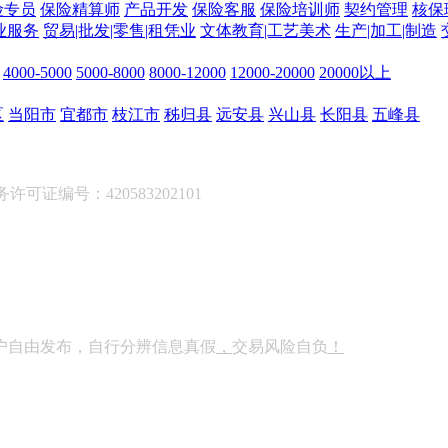
险专员
保险精算师
产品开发
保险客服
保险培训师
契约管理
核保
业服务
贸易|批发|零售|租凭业
文体教育|工艺美术
生产|加工|制造
4000-5000
5000-8000
8000-12000
12000-20000
20000以上
区
当阳市
宜都市
枝江市
秭归县
远安县
兴山县
长阳县
五峰县
可证编号：420583202101
户自由发布，自行分辨信息真假
，
交易风险自负
！