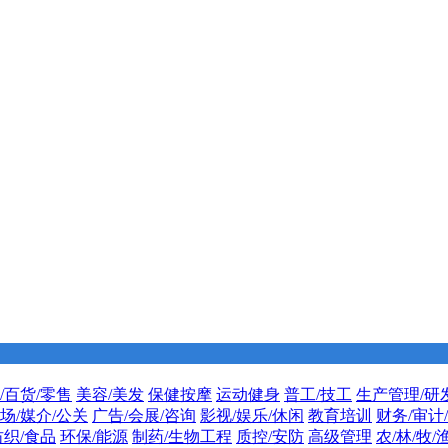
/百货/零售
美容/美发
保健按摩
运动健身
普工/技工
生产管理/研
场/媒介/公关
广告/会展/咨询
影视/娱乐/休闲
教育培训
财务/审计
纺织/食品
环保/能源
制药/生物工程
质控/安防
高级管理
农/林/牧/