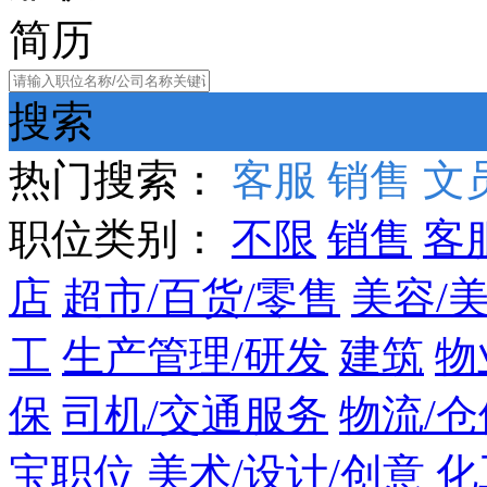
简历
搜索
热门搜索：
客服
销售
文
职位类别：
不限
销售
客
店
超市/百货/零售
美容/
工
生产管理/研发
建筑
物
保
司机/交通服务
物流/仓
宝职位
美术/设计/创意
化