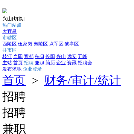
兴山
[切换]
热门站点
大宜昌
市辖区
西陵区
伍家岗
夷陵区
点军区
猇亭区
县市区
枝江
当阳
宜都
秭归
长阳
兴山
远安
五峰
主站
首页
招聘
兼职
简历
企业
资讯
招聘会
发布求职
企业登录
首页
>
财务/审计/统计
招聘
招聘
兼职