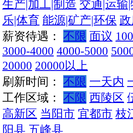
生产|加工|制造
交通|运输
乐|体育
能源|矿产|环保
政
薪资待遇：
不限
面议
10
3000-4000
4000-5000
500
20000
20000以上
刷新时间：
不限
一天内
工作区域：
不限
西陵区
高新区
当阳市
宜都市
枝
阳县
五峰县