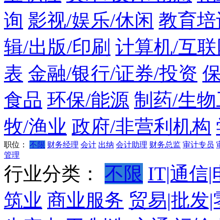
询
影视/娱乐/休闲
教育培
辑/出版/印刷
计算机/互联
表
金融/银行/证券/投资
食品
环保/能源
制药/生物
牧/渔业
政府/非营利机构
职位：
不限
财务经理
会计
出纳
会计助理
财务总监
审计专员
管理
行业分类：
不限
IT|通信
筑业
商业服务
贸易|批发