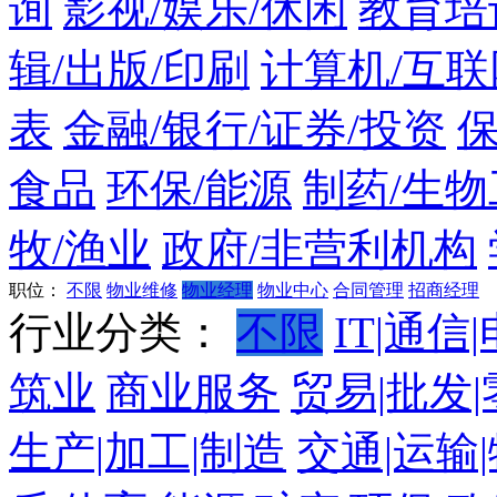
询
影视/娱乐/休闲
教育培
辑/出版/印刷
计算机/互联
表
金融/银行/证券/投资
食品
环保/能源
制药/生物
牧/渔业
政府/非营利机构
职位：
不限
物业维修
物业经理
物业中心
合同管理
招商经理
行业分类：
不限
IT|通信
筑业
商业服务
贸易|批发
生产|加工|制造
交通|运输