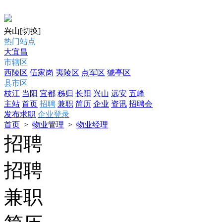
兴山
[切换]
热门站点
大宜昌
市辖区
西陵区
伍家岗
夷陵区
点军区
猇亭区
县市区
枝江
当阳
宜都
秭归
长阳
兴山
远安
五峰
主站
首页
招聘
兼职
简历
企业
资讯
招聘会
发布求职
企业登录
首页
>
物业管理
>
物业经理
招聘
招聘
兼职