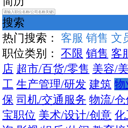
简历
搜索
热门搜索：
客服
销售
文
职位类别：
不限
销售
客
店
超市/百货/零售
美容/
工
生产管理/研发
建筑
物
保
司机/交通服务
物流/仓
宝职位
美术/设计/创意
化