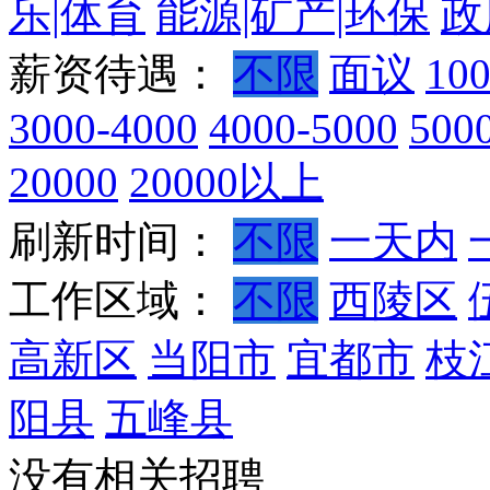
乐|体育
能源|矿产|环保
政
薪资待遇：
不限
面议
10
3000-4000
4000-5000
500
20000
20000以上
刷新时间：
不限
一天内
工作区域：
不限
西陵区
高新区
当阳市
宜都市
枝
阳县
五峰县
没有相关招聘