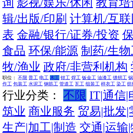
询
影视/娱乐/休闲
教育培
辑/出版/印刷
计算机/互联
表
金融/银行/证券/投资
食品
环保/能源
制药/生物
牧/渔业
政府/非营利机构
职位：
不限
普工
电工
木工
钳工
焊工
钣金工
油漆工
缝纫工
锅
作工
包装工
水泥工
钢筋工
管道工
瓦工
组装工
样衣工
染工
纺
行业分类：
不限
IT|通信
筑业
商业服务
贸易|批发
生产|加工|制造
交通|运输