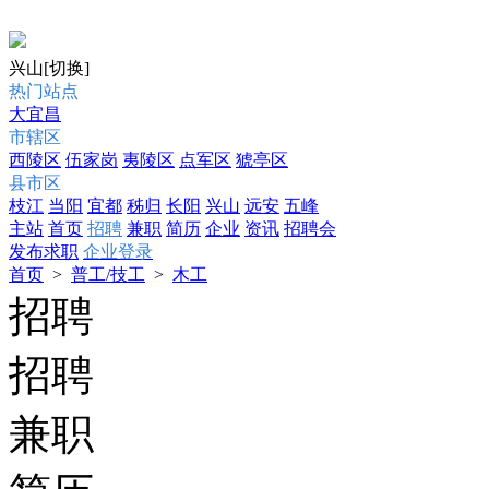
兴山
[切换]
热门站点
大宜昌
市辖区
西陵区
伍家岗
夷陵区
点军区
猇亭区
县市区
枝江
当阳
宜都
秭归
长阳
兴山
远安
五峰
主站
首页
招聘
兼职
简历
企业
资讯
招聘会
发布求职
企业登录
首页
>
普工/技工
>
木工
招聘
招聘
兼职