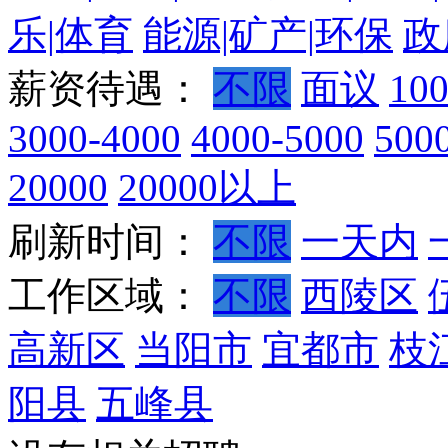
乐|体育
能源|矿产|环保
政
薪资待遇：
不限
面议
10
3000-4000
4000-5000
500
20000
20000以上
刷新时间：
不限
一天内
工作区域：
不限
西陵区
高新区
当阳市
宜都市
枝
阳县
五峰县