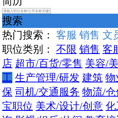
简历
搜索
热门搜索：
客服
销售
文
职位类别：
不限
销售
客
店
超市/百货/零售
美容/
工
生产管理/研发
建筑
物
保
司机/交通服务
物流/仓
宝职位
美术/设计/创意
化