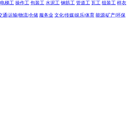
电梯工
操作工
包装工
水泥工
钢筋工
管道工
瓦工
组装工
样衣
交通|运输|物流|仓储
服务业
文化|传媒|娱乐|体育
能源|矿产|环保