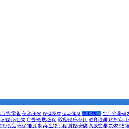
/百货/零售
美容/美发
保健按摩
运动健身
普工/技工
生产管理/研
场/媒介/公关
广告/会展/咨询
影视/娱乐/休闲
教育培训
财务/审计
纺织/食品
环保/能源
制药/生物工程
质控/安防
高级管理
农/林/牧/