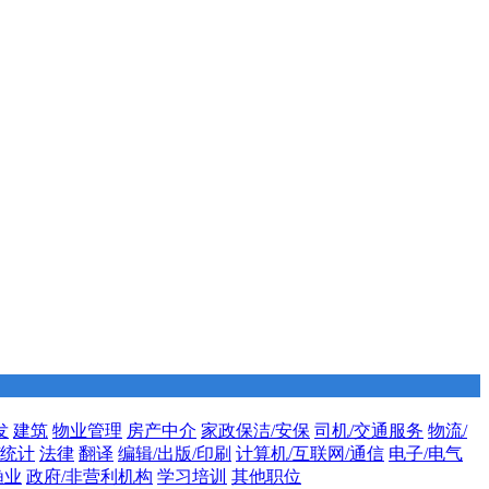
发
建筑
物业管理
房产中介
家政保洁/安保
司机/交通服务
物流/
/统计
法律
翻译
编辑/出版/印刷
计算机/互联网/通信
电子/电气
渔业
政府/非营利机构
学习培训
其他职位